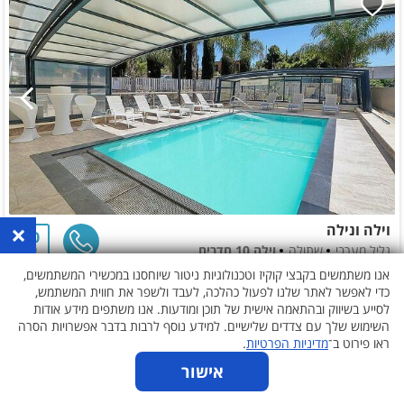
×
וילה ונילה
10
גליל מערבי
שתולה
וילה 10 חדרים
1
עד 32 אורחים
אנו משתמשים בקבצי קוקיז וטכנולוגיות ניטור שיוחסנו במכשירי המשתמשים,
כדי לאפשר לאתר שלנו לפעול כהלכה, לעבד ולשפר את חווית המשתמש,
9,000
ללילה
החל מ-₪
לא נבחרו תאריכים
לסייע בשיווק ובהתאמה אישית של תוכן ומודעות. אנו משתפים מידע אודות
השימוש שלך עם צדדים שלישיים. למידע נוסף לרבות בדבר אפשרויות הסרה
ראו פירוט ב־
מדיניות הפרטיות
.
אישור