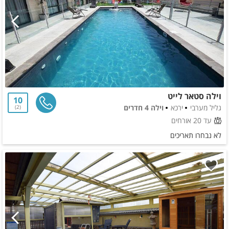
וילה סטאר לייט
10
גליל מערבי
ירכא
וילה 4 חדרים
2
עד 20 אורחים
לא נבחרו תאריכים