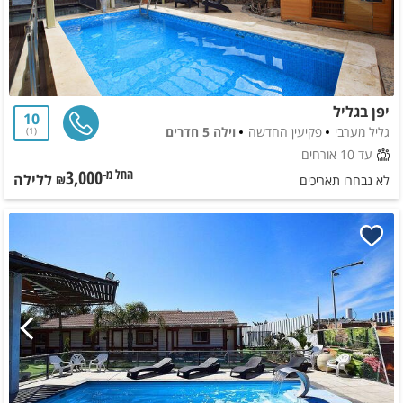
יפן בגליל
10
גליל מערבי
פקיעין החדשה
וילה 5 חדרים
1
עד 10 אורחים
3,000
ללילה
החל מ-₪
לא נבחרו תאריכים