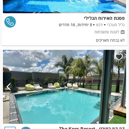
פסגת האירוח הגלילי
גליל מערבי
ירכא
8 יחידות, 16 חדרים
לזוגות ומשפחות
לא נבחרו תאריכים
דה קיז ריזורט - The Kees Resort