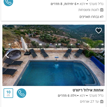
גליל מערבי
ירכא
6 יחידות, 8 חדרים
לזוגות ומשפחות
לא נבחרו תאריכים
אחוזת אילול ריזורט
10
גליל מערבי
ירכא
וילה 6 חדרים
2
עד 27 אורחים