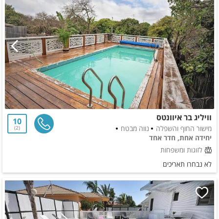
וויליג בר איוונטס
10
מישור החוף והשפלה
נווה מבטח
2
יחידה אחת, חדר אחד
לזוגות ומשפחות
לא נבחרו תאריכים