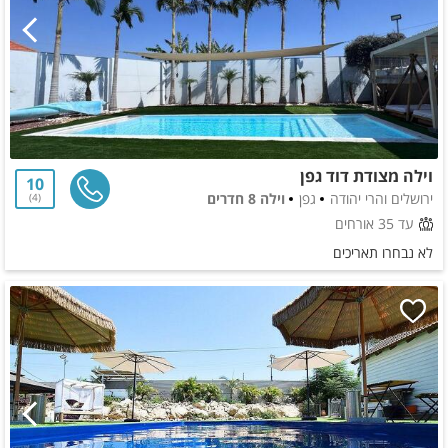
וילה מצודת דוד גפן
10
ירושלים והרי יהודה
גפן
וילה 8 חדרים
4
עד 35 אורחים
לא נבחרו תאריכים