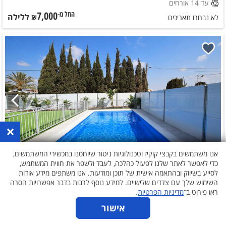
עד 14 אורחים
7,000
ללילה
החל מ-₪
לא נבחרו תאריכים
×
אנו משתמשים בקבצי קוקיז וטכנולוגיות ניטור שיוחסנו במכשירי המשתמשים,
כדי לאפשר לאתר שלנו לפעול כהלכה, לעבד ולשפר את חווית המשתמש,
לסייע בשיווק ובהתאמה אישית של תוכן ומודעות. אנו משתפים מידע אודות
אחוזת עין הגפן
השימוש שלך עם צדדים שלישיים. למידע נוסף לרבות בדבר אפשרויות הסרה
ירושלים והרי יהודה
גפן
וילה 4 חדרים
ראו פירוט ב־
מדיניות הפרטיות
.
עד 18 אורחים
אישור
לא נבחרו תאריכים