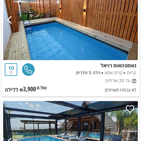
גאסטהאוס רויאל
10
קריות
קרית אתא
וילה 5 חדרים
2
עד 20 אורחים
3,900
ללילה
החל מ-₪
לא נבחרו תאריכים