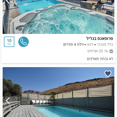
פרופאנס בגליל
10
גליל מערבי
ירכא
וילה 4 חדרים
2
עד 20 אורחים
לא נבחרו תאריכים