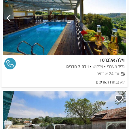
וילה אלברטו
גליל מערבי
אלקוש
וילה 7 חדרים
עד 24 אורחים
לא נבחרו תאריכים