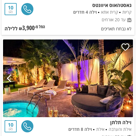
גאסטהאוס איוונטס
10
קריות
קרית אתא
וילה 4 חדרים
2
עד 20 אורחים
3,900
ללילה
החל מ-₪
לא נבחרו תאריכים
וילה תלתן
10
אילת והערבה
אילת
וילה 8 חדרים
2