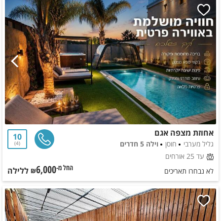
אחוזת מצפה אגם
10
גליל מערבי
חוסן
וילה 5 חדרים
4
עד 25 אורחים
6,000
ללילה
החל מ-₪
לא נבחרו תאריכים