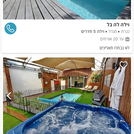
וילה לה בל
כנרת
מגדל
וילה 5 חדרים
עד 20 אורחים
לא נבחרו תאריכים