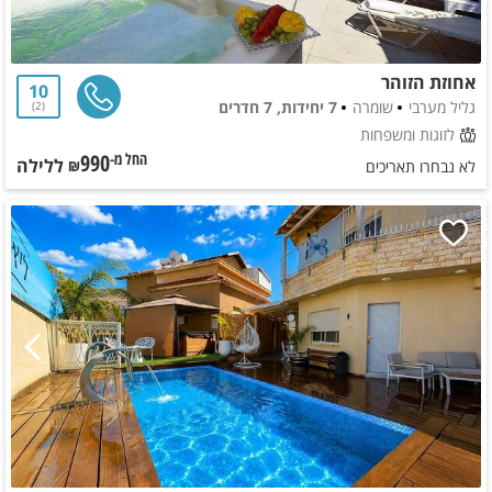
אחוזת הזוהר
10
גליל מערבי
שומרה
7 יחידות, 7 חדרים
2
לזוגות ומשפחות
990
ללילה
החל מ-₪
לא נבחרו תאריכים