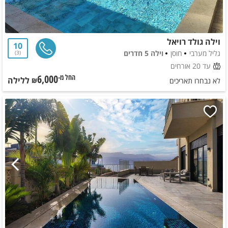
וילה גולד רויאל
10
גליל מערבי
חוסן
וילה 5 חדרים
3
עד 20 אורחים
6,000
ללילה
החל מ-₪
לא נבחרו תאריכים