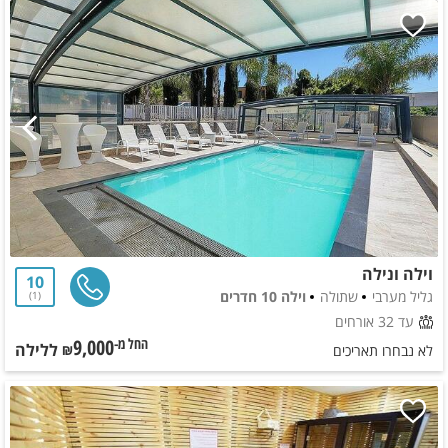
וילה ונילה
10
גליל מערבי
שתולה
וילה 10 חדרים
1
עד 32 אורחים
9,000
ללילה
החל מ-₪
לא נבחרו תאריכים