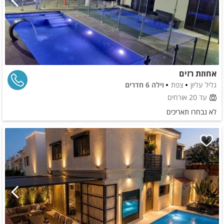
אחוזת רזים
גליל עליון
צפת
וילה 6 חדרים
עד 20 אורחים
לא נבחרו תאריכים