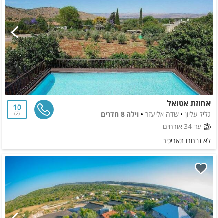
אחוזת אטואל
10
גליל עליון
שדה אליעזר
וילה 8 חדרים
2
עד 34 אורחים
לא נבחרו תאריכים