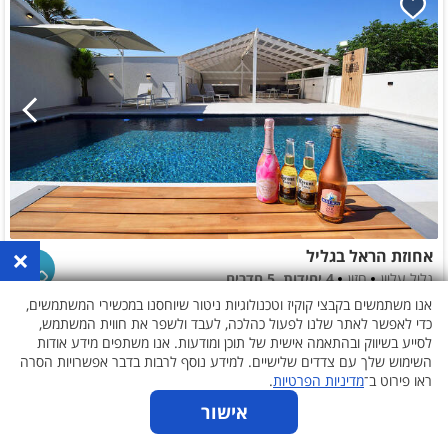
×
אחוזת הראל בגליל
גליל עליון
חזון
4 יחידות, 5 חדרים
לזוגות ומשפחות
אנו משתמשים בקבצי קוקיז וטכנולוגיות ניטור שיוחסנו במכשירי המשתמשים,
כדי לאפשר לאתר שלנו לפעול כהלכה, לעבד ולשפר את חווית המשתמש,
1,200
ללילה
החל מ-₪
לא נבחרו תאריכים
לסייע בשיווק ובהתאמה אישית של תוכן ומודעות. אנו משתפים מידע אודות
השימוש שלך עם צדדים שלישיים. למידע נוסף לרבות בדבר אפשרויות הסרה
ראו פירוט ב־
מדיניות הפרטיות
.
אישור