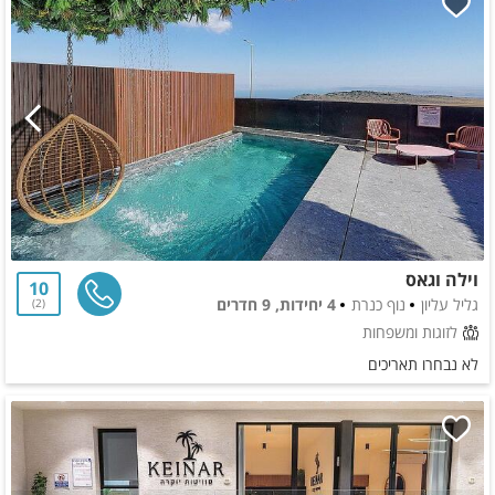
וילה וגאס
10
גליל עליון
נוף כנרת
4 יחידות, 9 חדרים
2
לזוגות ומשפחות
לא נבחרו תאריכים