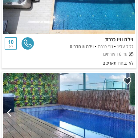
וילה וויו כנרת
10
גליל עליון
נוף כנרת
וילה 5 חדרים
2
עד 16 אורחים
לא נבחרו תאריכים