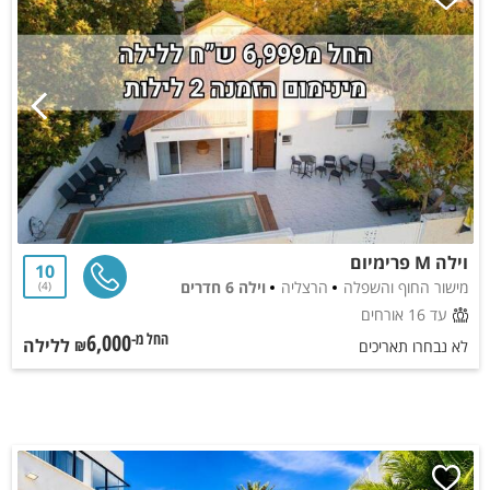
וילה M פרימיום
10
מישור החוף והשפלה
הרצליה
וילה 6 חדרים
4
עד 16 אורחים
6,000
ללילה
החל מ-₪
לא נבחרו תאריכים