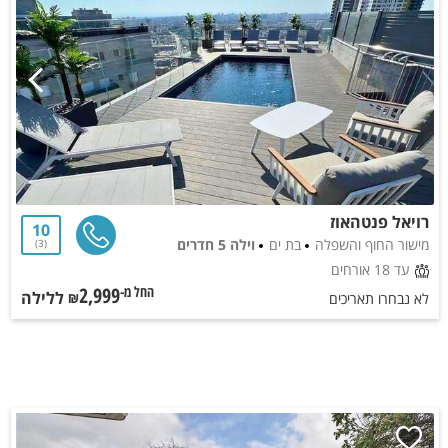
רויאל פנטהאוז
10
מישור החוף והשפלה
בת ים
וילה 5 חדרים
3
עד 18 אורחים
2,999
ללילה
החל מ-₪
לא נבחרו תאריכים