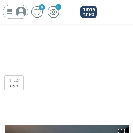
פרסום
באתר
הצג על
מפה