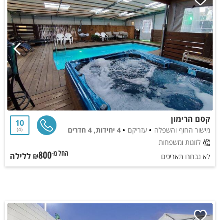
קסם הרימון
10
מישור החוף והשפלה
עזריקם
4 יחידות, 4 חדרים
4
לזוגות ומשפחות
800
ללילה
החל מ-₪
לא נבחרו תאריכים