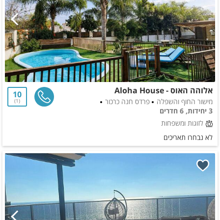
אלוהה האוס - Aloha House
10
מישור החוף והשפלה
פרדס חנה כרכור
1
3 יחידות, 6 חדרים
לזוגות ומשפחות
לא נבחרו תאריכים