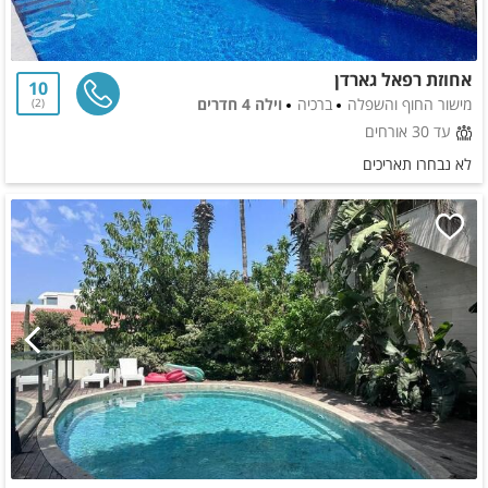
אחוזת רפאל גארדן
10
מישור החוף והשפלה
ברכיה
וילה 4 חדרים
2
עד 30 אורחים
לא נבחרו תאריכים