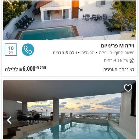
וילה M פרימיום
10
מישור החוף והשפלה
הרצליה
וילה 6 חדרים
4
עד 16 אורחים
6,000
ללילה
החל מ-₪
לא נבחרו תאריכים