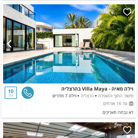
וילה מאיה - Villa Maya בהרצליה
10
מישור החוף והשפלה
הרצליה
וילה 7 חדרים
1
עד 16 אורחים
לא נבחרו תאריכים