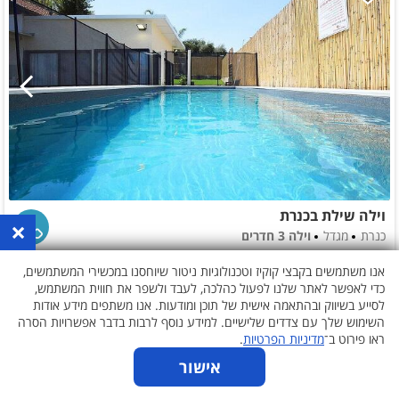
וילה שילת בכנרת
×
כנרת
מגדל
וילה 3 חדרים
עד 12 אורחים
אנו משתמשים בקבצי קוקיז וטכנולוגיות ניטור שיוחסנו במכשירי המשתמשים,
לא נבחרו תאריכים
כדי לאפשר לאתר שלנו לפעול כהלכה, לעבד ולשפר את חווית המשתמש,
לסייע בשיווק ובהתאמה אישית של תוכן ומודעות. אנו משתפים מידע אודות
השימוש שלך עם צדדים שלישיים. למידע נוסף לרבות בדבר אפשרויות הסרה
ראו פירוט ב־
מדיניות הפרטיות
.
אישור