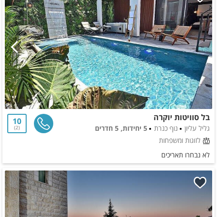
בל סוויטות יוקרה
10
גליל עליון
נוף כנרת
5 יחידות, 5 חדרים
2
לזוגות ומשפחות
לא נבחרו תאריכים