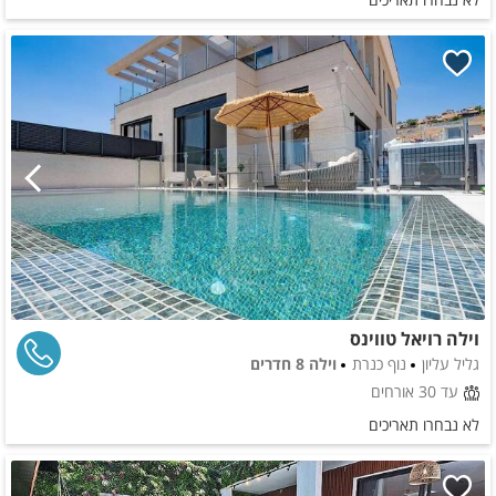
וילה רויאל טווינס
גליל עליון
נוף כנרת
וילה 8 חדרים
עד 30 אורחים
לא נבחרו תאריכים