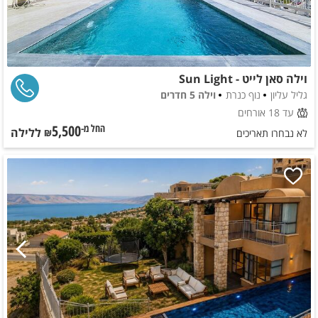
וילה סאן לייט - Sun Light
גליל עליון
נוף כנרת
וילה 5 חדרים
עד 18 אורחים
5,500
ללילה
החל מ-₪
לא נבחרו תאריכים