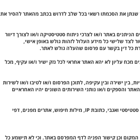
לאחר שנתן את הסכמתו רשאי בכל שלב לדרוש בכתב מהאתר להסיר את
ניתנים באתר ו/או לצרכי ניתוח סטטיסטיקה ו/או לצורך דיוור
לצד שלישי כל מידע העלול לזהות גולש באופן אישי,
הפרת כל דין בקשר עם פרסום שהעלה גולש לאתר.
מכח עליון לא יהא האתר אחראי לכל נזק ישיר ו/או עקיף, מכל
, בין ישירה ובין עקיפה, לתוכן הפרסום ו/או לטיבו ו/או לשירות
האתר והספקים ו/או נותני השירותים השונים יהיו האחראיים
24. האתר "ווילות" שומר את נתוני הגולשים אשר מסרו את פרטיהם בעת הכניסה לאתר הנמצאים באתר לצורך מידע סטטיסטי ואגבי, כתובת IP, מילות חיפוש, אתרים מפנים, דפי
תום סיום השיחה אל מול בעל העסק, רשאית מנהלת האתר לשלוח למחייג הודעת טקסט (SMS) ובה פרטי המקום וכן קישור הפניה לדף המפרסם באתר. וכי לא תישמע כל