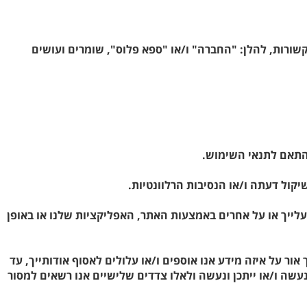
 ספא פלוס בע"מ, יושבים ברח' פאול גרונינגר 4 ראשל"צ. ו/או החברות הקשורות, להלן: "החברה" ו/או "ספא פלוס", שומרים ועושים
 בהתאם לתנאי השימוש.
יקול דעתה ו/או הנסיבות הרלוונטיות.
עלייך או על אחרים באמצעות האתר, האפליקציות שלנו או באופן
ר על איזה מידע אנו אוספים ו/או עלולים לאסוף אודותייך, עד
שה ו/או ייתכן ונעשה ולאלו צדדים שלישיים אנו רשאים למסור