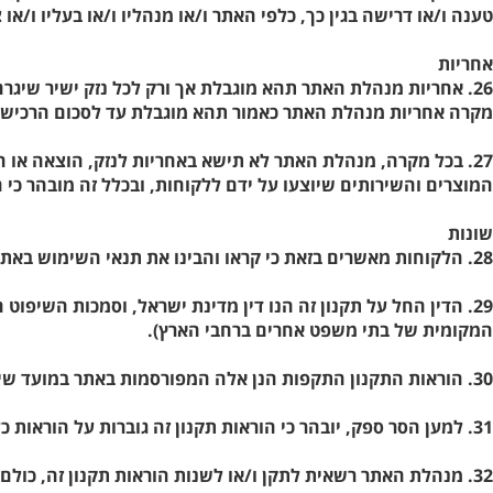
טענה ו/או דרישה בגין כך, כלפי האתר ו/או מנהליו ו/או בעליו ו/או 
אחריות
26. אחריות מנהלת האתר תהא מוגבלת אך ורק לכל נזק ישיר שי
מקרה אחריות מנהלת האתר כאמור תהא מוגבלת עד לסכום הרכישה 
27. בכל מקרה, מנהלת האתר לא תישא באחריות לנזק, הוצאה א
המוצרים והשירותים שיוצעו על ידם ללקוחות, ובכלל זה מובהר כי 
שונות
28. הלקוחות מאשרים בזאת כי קראו והבינו את תנאי השימוש באתר המפורטים בתקנון זה, ומצהירים על הסכמתם להשתמש באתר בכפוף להם, שאם לא כן אסור להם לבצע כל פעולה באתר.
29. הדין החל על תקנון זה הנו דין מדינת ישראל, וסמכות השיפ
המקומית של בתי משפט אחרים ברחבי הארץ).
30. הוראות התקנון התקפות הנן אלה המפורסמות באתר במועד שיגור הזמנה על ידי הלקוח.
31. למען הסר ספק, יובהר כי הוראות תקנון זה גוברות על הוראות כל תקנון ספציפי אחר שקיים (ככל שקיים) לגבי כל מוצר ו/או שירות המוצעים באתר.
32. מנהלת האתר רשאית לתקן ו/או לשנות הוראות תקנון זה, כולם או חלקם. תיקונים ו/או שינויים כאמור יכנסו לתוקפם מיד לאחר פרסומם באתר.