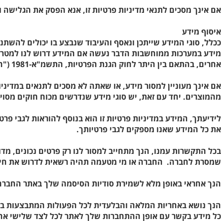
אם אינך מסכים לתנאי מדיניות פרטיות זו, אנא הפסק את הגלישה ו
איסוף מידע
ככלל, סוגי המידע שייתכן ונאסף והעיבוד שנבצע בו יכולים להשתנ
מידע במערכות ממוחשבות הדבר נעשה אם המידע דרוש לנו למטרות המ
אחרים, בהתאם בין היתר לחוק הגנת הפרטיות, התשמ"א-1981 ("חוק הגנת הפרטיות") ולשאר ההוראות החוקיות ו/או התקנות ו/או הוראות הרגולטור החלות עלינו.
אם אינך מעוניין למסור מידע, או שאתה לא מסכים לתנאים במדיני
מהמוצרים. יחד עם זאת, יש סוגי מידע שנדרשים מכוח חוקים מסוימ
לידיעתך, המידע במדיניות פרטיות זו הוא בנוסף להוראות לגבי פר
את כל המידע שאנו מספקים לגבי פרטיותך.
בכל התקשרות עמנו, הנך מתחייב למסור לנו רק פרטים נכונים, מד
שמסרת לחברה. החברה או מי מטעמה תהיה רשאית לדרוש את חידו
הנך אחראי באופן מלא לשמירת סודיות הסיסמה שלך באתר החברה ו
הנך נושא באחריות המלאה והבלעדית לכל הפעולות המתבצעות ב
כל מידע בקשר עם אופן ההתחברות שלך לאתר לכל לצד שלישי א