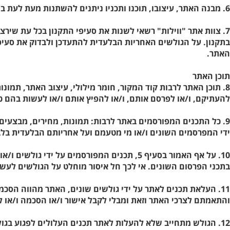
6. מבנה האתר, עיצובו, תוכנו ותכניו ניתנים להשתנות מעת לעת בהתאם לשיקול הדעת של מנהלת האתר וצוות האתר, ואין הם חייבים ליידע מראש את הגולשים על השינויים שעומדים להיות.
7. צוות אתר "ווילות" רשאי לשנות את סעיפי התקנון בכל עת שירצ
בתקנון. על הגולשים האחריות הבלעדית להתעדכן ולבדוק את סעיפי 
האתר.
תוכן האתר
8. תוכן האתר לרבות קוד המקור, חומר מילולי, עיצוב האתר, תמו
להעתיקם, ו/או לפרסם אותם, ו/או להפיץ אותם ו/או לעשות בהם 
9. כל התכנים המפורסמים באתר לרבות: תמונות, מחירים, מבצעים
ידי המפרסמים השונים ו/או מי מטעמם ועל אחריותם הבלעדית בלב
10. על אף האמור בסעיף 5, תכנים המפורסמים
בתכני הפרסום השונים. אי לכך חל איסור מוחלט על הגולשים לע
11. העלאת תכנים לאתר על ידי גולשים שונים, האתר מהווה הס
והתאמתם לצרכי האתר וזאת ומבלי לקבל אישור ו/או הסכמה ו/או ל
12. הגולש מתחייב שלא להעלות לאתר תכנים העלולים לפגוע בגול