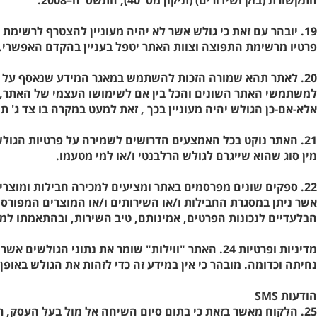
התקשורת (בזק ושידורים) (תיקון מס' 40), התשס"ח–2008.
19. יובהר עם זאת כי גולש אשר לא יהיה מעוניין להצטרף לרשי
פרטיו מרשימת התפוצה וצוות האתר יטפל בעניין בהקדם האפשרי.
20. לאתר תהא שמורה הזכות להשתמש במאגר המידע שנאסף על הגו
למשתמשי האתר השונים והכל בין אם לשימושו העצמי של האתר, וב
אלא-אם-כן הגולש יהיה מעוניין בכך , זאת למעט במקרה בו צד ג' ת
21. האתר נוקט בכל האמצעים הדרושים לשמירה על פרטיות הגולש
מין סוג שהוא שייגרם לגולש הרלבנטי ו/או למי מטעמו.
22. ספקים שונים מפרסמים באתר ומציעים למכירה חבילות ומוצרים
אשר ניתן במסגרת החבילות ו/או השירותים ו/או המוצרים המפורסמ
הבלעדיים לנכונות הפרטים, אמינותם, טיב השירות, ובהתאמתו למ
מדיניות ופרטיות
נחיתה וכדומה. מובהר כי אין במידע זה כדי לזהות את הגולש באופן 
הודעות SMS