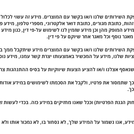
ספקת השירותים שלנו ו/או בקשר עם המוצרים. מידע זה עשוי לכלו
הות, כתובת מגורים, כתובת דואר אלקטרוני, מספרי טלפון, מידע פי
מידע המופק מהן וכן מידע שזמין לנו לשימוש על-פי דין, כגון מיד
אגר נוסף וכל מאגר אחר שיוקם על פי דין.
לאספקת השירותים שלנו ו/או בקשר עם המוצרים מידע שיתקבל ממך
יות שלנו, מידע על המכשיר באמצעותו יצרת קשר עמנו, מידע נוסף
נאסף אצלנו ו/או להציע הצעות שיווקיות על בסיס ההתנהגות צר
כך שתמסור את פרטיו, ולקבל את הסכמתו לשימושים במידע אודותי
כך.
תך לעיין במידע לגבייך בו אתה רשאי לעיין (כהגדרתו בסעיף 7 לחוק הגנת הפרטיות) וככל שאנו מחז
דע, אנו נשמור על המידע שלך, לא נסחור בו, לא נמכור אותו ולא