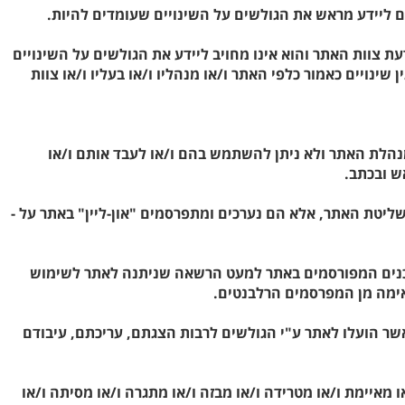
עת צוות האתר והוא אינו מחויב ליידע את הגולשים על השינויים
נויים כאמור כלפי האתר ו/או מנהליו ו/או בעליו ו/או צוות
 מנהלת האתר ולא ניתן להשתמש בהם ו/או לעבד אותם ו/או
ש ובכתב.
שליטת האתר, אלא הם נערכים ומתפרסמים "און-ליין" באתר על -
" כל זכות בתכנים המפורסמים באתר למעט הרשאה שניתנה לאתר לשימוש
אימה מן המפרסמים הרלבנטים.
שר הועלו לאתר ע"י הגולשים לרבות הצגתם, עריכתם, עיבודם
מאיימת ו/או מטרידה ו/או מבזה ו/או מתגרה ו/או מסיתה ו/או