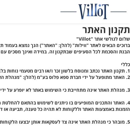
תקנון האתר
שלום לגולשי אתר "Villot"
ברוכים הבאים לאתר "ווילות" (להלן: "האתר") הנך נמצא בעמוד ת
הבנת והסכמת לכל הסעיפים שבתקנון זה. במידה ואינך מסכים עם הא
כללי
1. תקנון האתר נכתב ומנוסח בלשון זכר ו/או רבים מטעמי נוחות בלבד אולם הוא פונה לשני המינים במידה שווה.
2. האתר מתופעל על ידי חברת ספא פלוס בע"מ (להלן: "מנהלת האתר" ו/או "צוות האתר").
3. מנהלת האתר אינה מתחייבת כי השימוש באתר לא יופרע על ידי גורמים שאינם בשליטתה.
4. האתר והתכנים המופיעים בו ניתנים לשימוש בהתאם להחלטת מנה
הזמנות באמצעות האתר וללקוחות לא תהיה כל טענה, תביעה או דר
5. מובהר כי מנהלת האתר אינה צד לעסקאות אותן יבצעו הלקוחות באמצעות האתר.