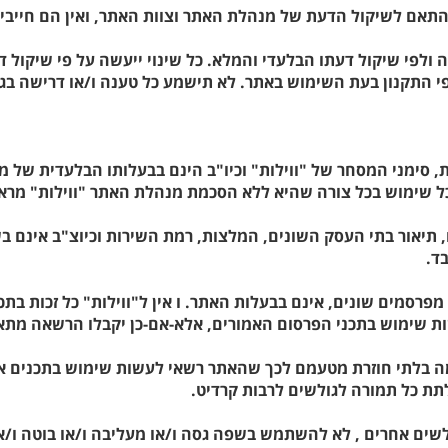
ה ולפי שיקול דעתו הבלעדי והמלא. כל שינוי ייעשה על פי שיקול ד
התקנון בעת השימוש באתר. לא תישמע כל טענה ו/או דרישה בגין שי
נות, סימני המסחר של "ווילות" וכיו"ב הינם בבעלותו הבלעדית של
כל שימוש בכל צורה שהיא ללא הסכמת מנהלת האתר "ווילות" מרא
, תיאור בתי העסק השונים, המלצות, רמת השירות וכיוצ"ב אינם ב
ד.
 על ידי גולשים ו/או מפרסמים שונים, אינם בבעלות האתר. ו אין ל"ווילות
שות שימוש בתכני הפרסום האמורים, אלא-אם-כן יקבלו הרשאה מת
כמה בלתי חוזרת מטעמם לכך שהאתר רשאי לעשות שימוש בתכנים א
תת כל תמורה לגולשים לרבות קרדיט.
שים אחרים , לא להשתמש בשפה גסה ו/או מעליבה ו/או בוטה ו/או 