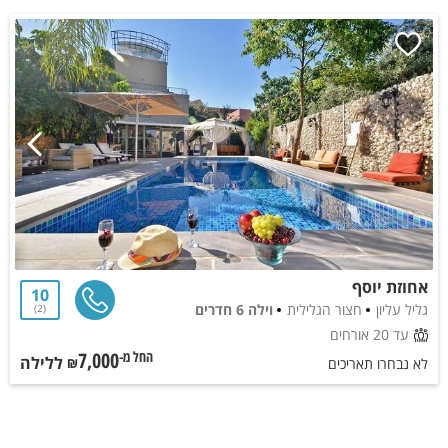
אחוזת יוסף
10
גליל עליון
חצור הגלילית
וילה 6 חדרים
2
עד 20 אורחים
7,000
ללילה
החל מ-₪
לא נבחרו תאריכים