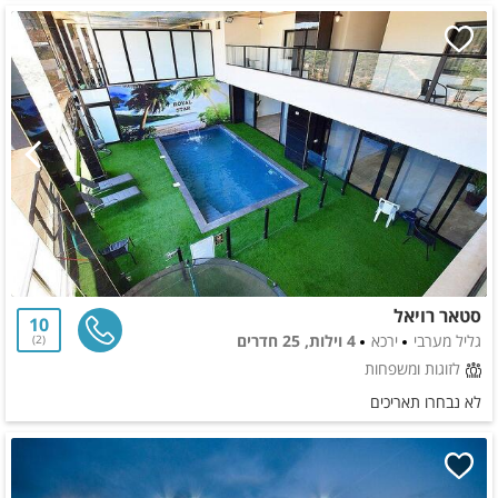
סטאר רויאל
10
גליל מערבי
ירכא
4 וילות, 25 חדרים
2
לזוגות ומשפחות
לא נבחרו תאריכים