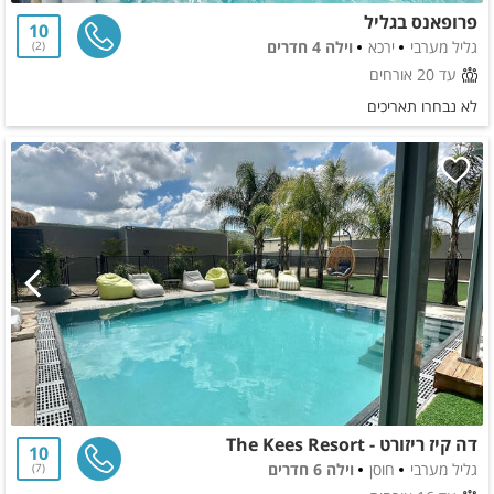
פרופאנס בגליל
10
גליל מערבי
ירכא
וילה 4 חדרים
2
עד 20 אורחים
לא נבחרו תאריכים
דה קיז ריזורט - The Kees Resort
10
גליל מערבי
חוסן
וילה 6 חדרים
7