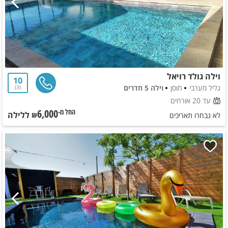
וילה גולד רויאל
10
גליל מערבי
חוסן
וילה 5 חדרים
3
עד 20 אורחים
6,000
ללילה
החל מ-₪
לא נבחרו תאריכים