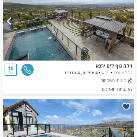
וילה נוף לים ירכא
10
גליל מערבי
ירכא
4 יחידות, 4 חדרים
2
לזוגות ומשפחות
לא נבחרו תאריכים