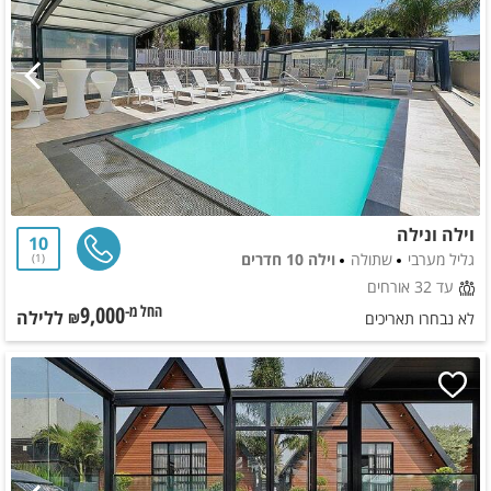
וילה ונילה
10
גליל מערבי
שתולה
וילה 10 חדרים
1
עד 32 אורחים
9,000
ללילה
החל מ-₪
לא נבחרו תאריכים