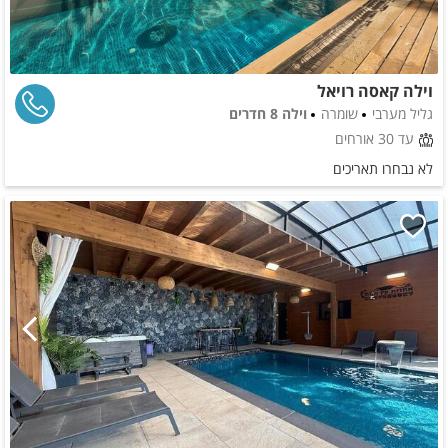
וילה קאסה רויאל
גליל מערבי
שומרה
וילה 8 חדרים
עד 30 אורחים
לא נבחרו תאריכים