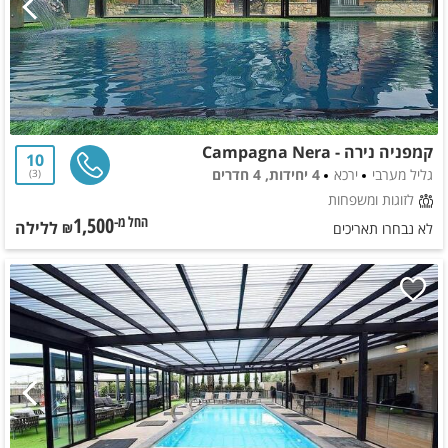
קמפניה נירה - Campagna Nera
10
גליל מערבי
ירכא
4 יחידות, 4 חדרים
3
לזוגות ומשפחות
1,500
ללילה
החל מ-₪
לא נבחרו תאריכים