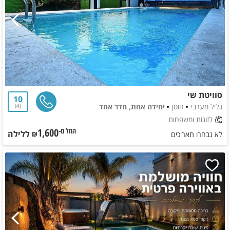
סוויטת שי
10
גליל מערבי
חוסן
יחידה אחת, חדר אחד
4
לזוגות ומשפחות
1,600
ללילה
החל מ-₪
לא נבחרו תאריכים