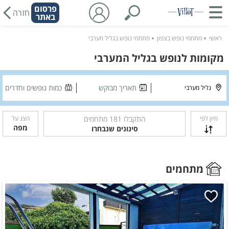
פרסום
חזרה
באתר
ראשי
מתחמי נופש בצפון
מתחמי נופש בגליל מערבי
מקומות לנופש בגליל המערבי
תאריך מבוקש
כמות נופשים וחדרים
מיון לפי
התקבלו
181
מתחמים
הצג על
מפה
סינונים שנבחרו
מתחמים