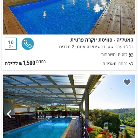
קאטליה - סוויטת יוקרה פרטית
10
גליל מערבי
עבדון
יחידה אחת, 2 חדרים
3
לזוגות ומשפחות
1,500
ללילה
החל מ-₪
לא נבחרו תאריכים