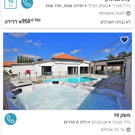
10
גליל מערבי
בוסתן הגליל
יחידה אחת, חדר אחד
2
לזוגות ומשפחות
950
ללילה
החל מ-₪
לא נבחרו תאריכים
משק 19
גליל מערבי
אבן מנחם
וילה 6 חדרים
עד 25 אורחים