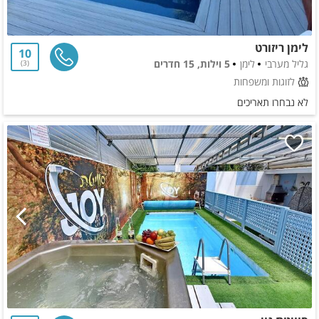
לימן ריזורט
10
גליל מערבי
לימן
5 וילות, 15 חדרים
3
לזוגות ומשפחות
לא נבחרו תאריכים