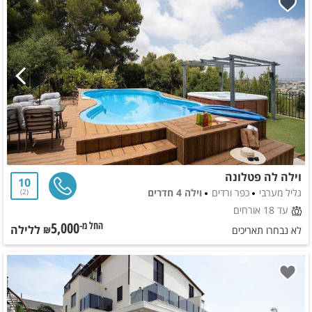
וילה לה פטלונה
10
גליל מערבי
כפר ורדים
וילה 4 חדרים
2
עד 18 אורחים
5,000
ללילה
החל מ-₪
לא נבחרו תאריכים