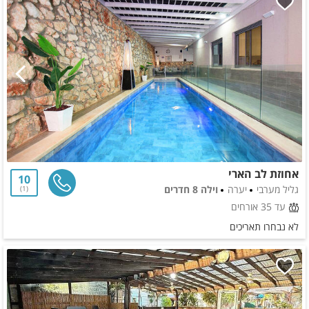
אחוזת לב הארי
10
גליל מערבי
יערה
וילה 8 חדרים
1
עד 35 אורחים
לא נבחרו תאריכים