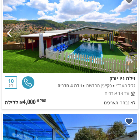
וילה ניו יורק
10
גליל מערבי
פקיעין החדשה
וילה 4 חדרים
2
עד 13 אורחים
4,000
ללילה
החל מ-₪
לא נבחרו תאריכים