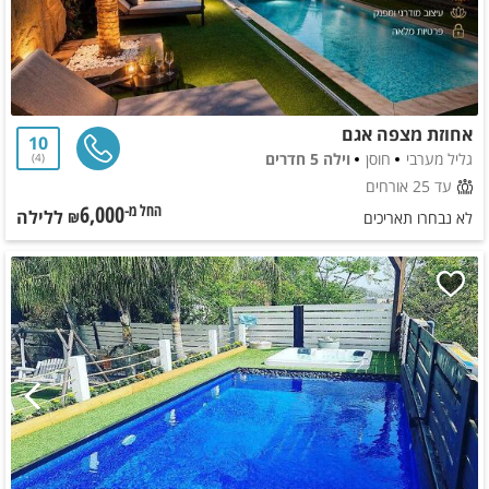
אחוזת מצפה אגם
10
גליל מערבי
חוסן
וילה 5 חדרים
4
עד 25 אורחים
6,000
ללילה
החל מ-₪
לא נבחרו תאריכים