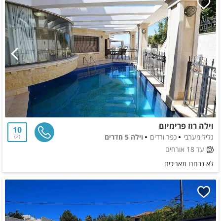
וילה רוז פרימיום
10
גליל מערבי
כפר ורדים
וילה 5 חדרים
2
עד 18 אורחים
לא נבחרו תאריכים