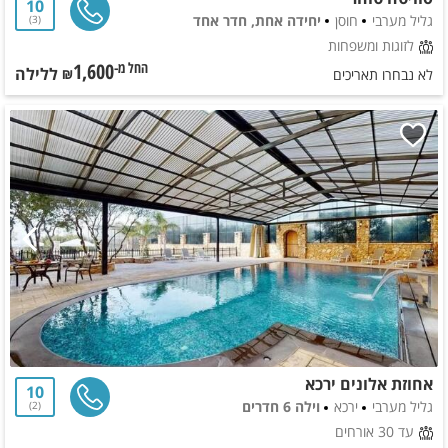
10
גליל מערבי
חוסן
יחידה אחת, חדר אחד
3
לזוגות ומשפחות
1,600
ללילה
החל מ-₪
לא נבחרו תאריכים
אחוזת אלונים ירכא
10
גליל מערבי
ירכא
וילה 6 חדרים
2
עד 30 אורחים