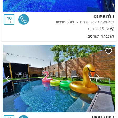
וילה פיטנגו
10
גליל מערבי
כפר ורדים
וילה 6 חדרים
1
עד 15 אורחים
לא נבחרו תאריכים
קסם בבוסתן