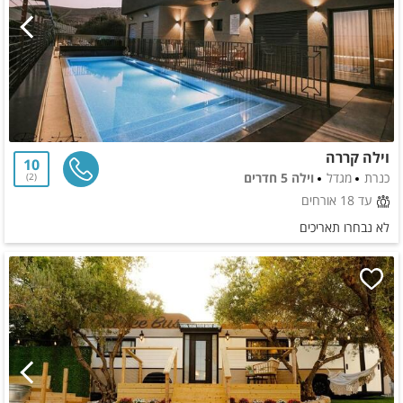
וילה קררה
10
כנרת
מגדל
וילה 5 חדרים
2
עד 18 אורחים
לא נבחרו תאריכים