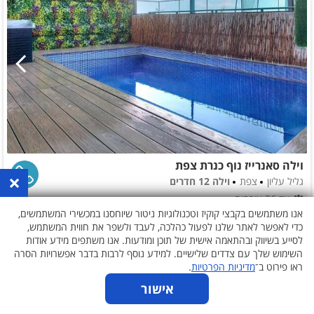
וילה סאנרייז נוף כנרת צפת
×
גליל עליון
צפת
וילה 12 חדרים
עד 36 אורחים
אנו משתמשים בקבצי קוקיז וטכנולוגיות ניטור שיוחסנו במכשירי המשתמשים,
לא נבחרו תאריכים
כדי לאפשר לאתר שלנו לפעול כהלכה, לעבד ולשפר את חווית המשתמש,
לסייע בשיווק ובהתאמה אישית של תוכן ומודעות. אנו משתפים מידע אודות
השימוש שלך עם צדדים שלישיים. למידע נוסף לרבות בדבר אפשרויות הסרה
ראו פירוט ב־
מדיניות הפרטיות
.
אישור