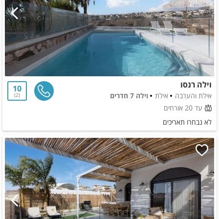
וילה רנסו
10
אילת והערבה
אילת
וילה 7 חדרים
2
עד 20 אורחים
לא נבחרו תאריכים