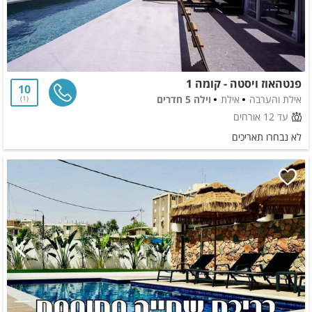
פנטהאוז ויסטה - קומה 1
10
אילת והערבה
אילת
וילה 5 חדרים
1
עד 12 אורחים
לא נבחרו תאריכים