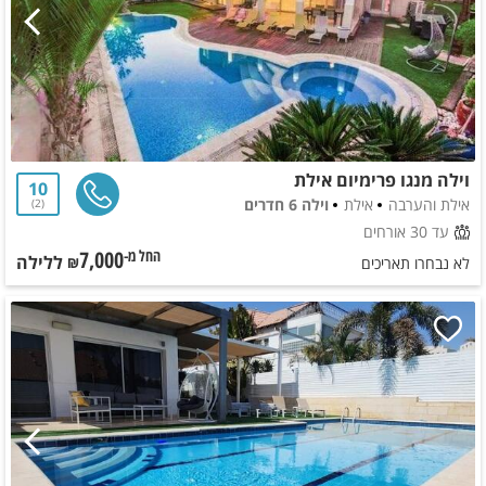
וילה מנגו פרימיום אילת
10
אילת והערבה
אילת
וילה 6 חדרים
2
עד 30 אורחים
7,000
ללילה
החל מ-₪
לא נבחרו תאריכים