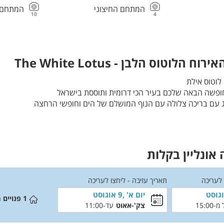
המתחם החיצוני
המתחם 
10
4
הלוטוס הלבן - The White Lotus
 לוטוס אילת
ופשה הבאה שלכם בעיר הכי דרומית ותוססת בישראל
ג עם בריכה צלולה עם הנוף המושלם של הים וחופשי הרחצה
אונליין בקלות
 לעריכה
תאריך עזיבה - ליחצו לעריכה
יום א' ,9 אוגוסט
1
פנויים 
15:00
צק'-אאוט
עד-11:00