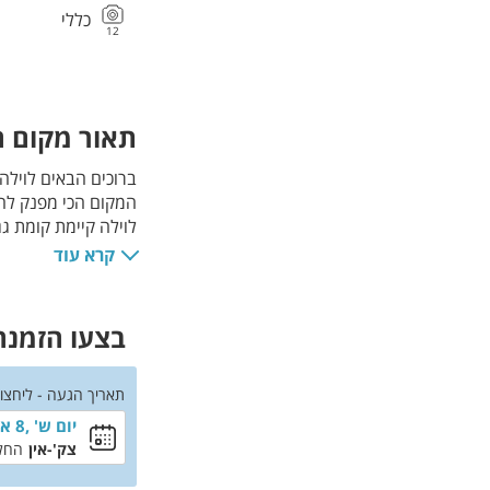
כללי
12
תאור מקום האירוח 
ברוכים הבאים לוילה
המקום הכי מפנק לח
לוילה קיימת קומת ג
קרא עוד
כוכבים
בצעו הזמנה 
תאריך הגעה - ליחצו
יום ש' ,8 אוגוסט
צק'-אין
החל מ-