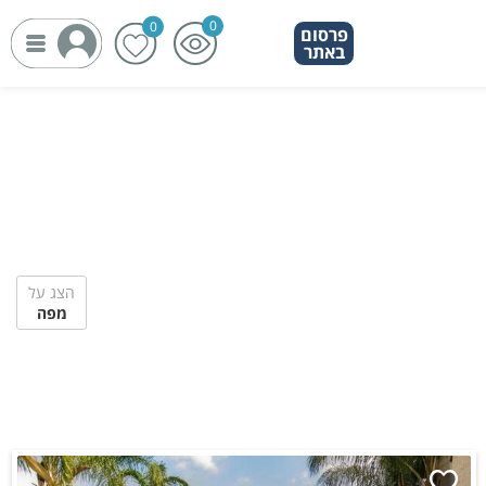
פרסום
באתר
הצג על
מפה