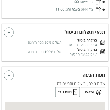
פלטה
צ'ק אאוט:
11:00
מיחם
צ'ק אאוט בשבת וחג:
11:00
בסביבת המקום
תנאי תשלום וביטול
בית כנסת
במקרה ביטול
תשלום 50% מסך הזמנה
14 יום ממועד ההגעה
כלול באירוח
במקרה ביטול
תשלום 100% מסך הזמנה
7 יום ממועד ההגעה
תה
סוכר
קפה
מפת הגעה
ניתן להזמין
שדות מיכה, ירושלים והרי יהודה
שף פרטי
שולחן שוק
Waze
ניווט גוגל
ארוחות ילדים לבר/בת מצווה
דיג'י
עיצוב בלונים