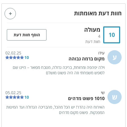
מערכת ישיבה
חוות דעת מאומתות
קהל יעד
מעולה
מתאים לאירועים
משפחות
10
הוסף חוות דעת
4
זוגות
ימי כיף
חוות דעת
ערבי גיבוש
ימי הולדת
עידו
02.02.25
ע
10
מקום ברמה גבוהה
מסיבות
מסיבת רווקים
וילה יפהפה ומרווחת, בריכה גדולה, מטבח מפואר – היינו שם
מסיבת רווקות
הצעות נישואין
לסופש משפחתי וזה היה פשוט מושלם
ציבור דתי
בר/ ת מצווה
חתונות
שבתות חתן
שי
05.02.25
ש
10
1010 פשוט מדהים
קבוצות
האירוח היה נהדר! יש הכל מהכל, מהבריכה הגדולה ועד המיטות
המפנקות. פשוט מקום מדהים
מטבח מאובזר
כיריים גז
מיקרוגל