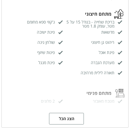
מתחם חיצוני
בריכת שחייה - בגודל 15 על 5
ג'קוזי ספא מחומם
מטר, עומק 1.8 מטר
מדשאות
פינת ישיבה
ריהוט גן חיצוני
שולחן גינה
פינת אוכל
פינות שיזוף
מערכת הגברה
פינת מנגל
תאורה לילית מרהיבה
מתחם פנימי
מטבח מאובזר
2 סלונים
מזגן
מסך טלויזיה LCD
הצג הכל
אינטרנט אלחוטי (WIFI)
פינת אוכל