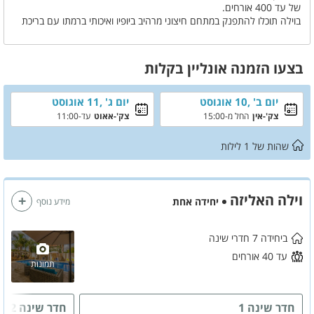
של עד 400 אורחים.
בוילה תוכלו להתפנק במתחם חיצוני מרהיב ביופיו ואיכותי ברמתו עם בריכת
שחייה גדולה , ג'קוזי ספא מפנק ומרגי, חצר ענקית עם מטבח חיצוני ופנים
הוילה מעוצב ברמה הכי גבוהה שיש
אצלנו במתחם תוכלו להינות מחופשה משפחתית עד 40 איש או לערוך
בצעו הזמנה אונליין בקלות
אירועים בלתי נשכחים עד 400 איש ובשניהם מובטחת לכם חוויה בלתי
נשכחת
יום ב' ,10 אוגוסט
יום ג' ,11 אוגוסט
צק'-אין
החל מ-15:00
צק'-אאוט
עד-11:00
שהות של
1
לילות
וילה האליזה
יחידה אחת
מידע נוסף
ביחידה 7 חדרי שינה
עד 40 אורחים
תמונות
חדר שינה 1
חדר שינה 2