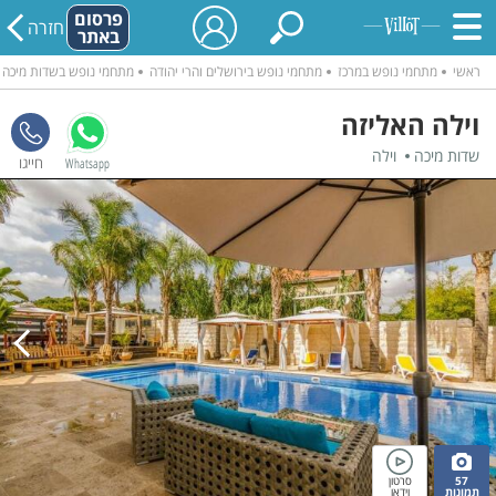
פרסום
חזרה
באתר
ראשי
מתחמי נופש במרכז
מתחמי נופש בירושלים והרי יהודה
מתחמי נופש בשדות מיכה
וילה האליזה
שדות מיכה
וילה
Whatsapp
57
סרטון
תמונות
וידאו