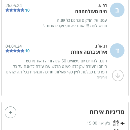
בת א.
26.05.24
ב
תמי 4
תנור אפייה
10
היה מעולהההה
מקרר
כלי אוכל והגשה
עפנו על המקום ונהננו כל שניה
תבואו לפה !!! אתם לא תפסיקו להודות לי
קומקום חשמלי
דניאל ו.
04.04.24
ד
משחקי שולחן
10
אירוע ברמה אחרת
שולחן סנוקר
חגגנו להורים יום נישואים 50 שנה והיה מאוד מרגש
היחס והעזרה שקיבלנו פשוט מרגש עם עזרה לדאגה על כל
שולחן פינג פונג
הפרטים סבלנות לאין סוף שאלות ותמיכה וגמישות בכל מה שהיינו
צריכים
ממליצים לכולם לערוך אירוכים משפחתיים במקום הזה
חדרי הרחצה
מגבות רחצה
סבונים
מדיניות אירוח
לציבור הדתי
צ'ק אין:
15:00