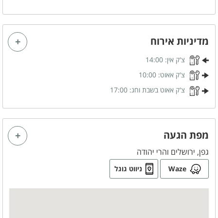
משחקי שולחן
שולחן פינג פונג
מדיניות אירוח
חדרי הרחצה
צ'ק אין:
14:00
מגבות רחצה
סבונים
צ'ק אאוט:
10:00
צ'ק אאוט בשבת וחג:
17:00
לציבור הדתי
כיור כפול
פלטה
מפת הגעה
מיחם
גפן, ירושלים והרי יהודה
Waze
ניווט גוגל
בסביבת המקום
בית כנסת
כלול באירוח