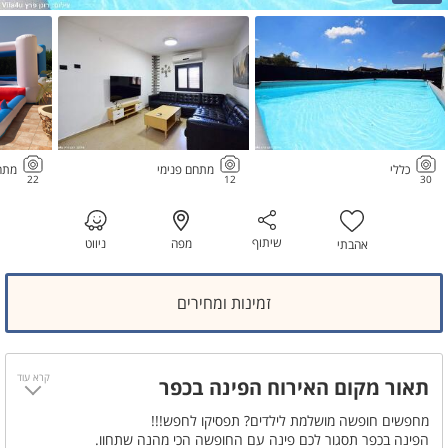
כללי
מתחם פנימי
מתחם
22
12
30
שיתוף
מפה
ניווט
אהבתי
זמינות ומחירים
קרא עוד
תאור מקום האירוח הפינה בכפר
מחפשים חופשה מושלמת לילדים? תפסיקו לחפש!!!
הפינה בכפר תסגור לכם פינה עם החופשה הכי מהנה שתחוו.