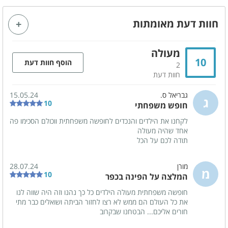
חוות דעת מאומתות
קהל יעד
מתאים לאירועים - סולידיים
משפחות
מעולה
עד 80 איש
10
הוסף חוות דעת
2
זוגות
ימי כיף
חוות דעת
ערבי גיבוש
ציבור דתי
גבריאל ס.
15.05.24
ג
קבוצות
10
חופש משפחתי
לקחנו את הילדים והנכדים לחופשה משפחתית ווכולם הסכימו פה
אחד שהיה מעולה
מטבח מאובזר
תודה לכם על הכל
כיריים גז
מיקרוגל
מורן
28.07.24
תנור אפייה
מקרר
מ
10
המלצה על הפינה בכפר
מקפיא
כלי אוכל והגשה
חופשה משפחתית מעולה הילדים כל כך נהנו וזה היה שווה לנו
את כל העולם הם ממש לא רצו לחזור הביתה ושואלים כבר מתי
מדיח כלים
חורים אליכם... הבטחנו שבקרוב