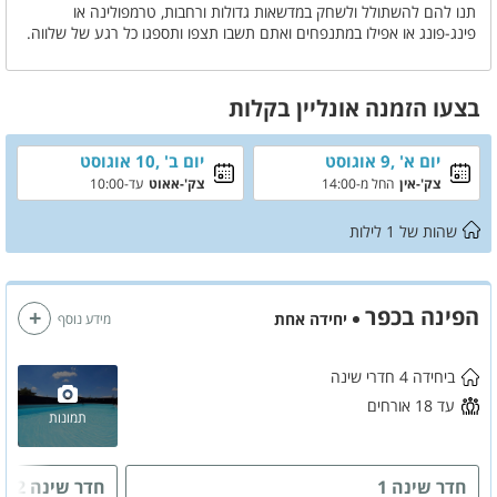
תנו להם להשתולל ולשחק במדשאות גדולות ורחבות, טרמפולינה או
פינג-פונג או אפילו במתנפחים ואתם תשבו תצפו ותספגו כל רגע של שלווה.
כמובן שישנה גם בריכה (מחוממת ומקורה בעונה) וג'קוזי ספא מחומם.
לוילה ישנם 4 חדרי שינה עם מטבח מאובזר ומתחם ישיבה ועמדת מנגל
והכל באווירה ירוקה ומרגיעה והכל עם פרטיות מלאה .
בצעו הזמנה אונליין בקלות
חשוב לציין: השימוש במתנפח בתוספת תשלום ועל אחריות השוכר בלבד,
המתחם שומר שבת
יום א' ,9 אוגוסט
יום ב' ,10 אוגוסט
צק'-אין
החל מ-14:00
צק'-אאוט
עד-10:00
שהות של
1
לילות
הפינה בכפר
יחידה אחת
מידע נוסף
ביחידה 4 חדרי שינה
עד 18 אורחים
תמונות
חדר שינה 1
חדר שינה 2