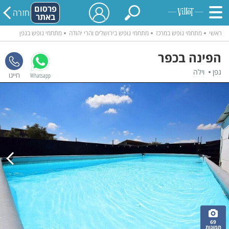
פרסום
חזרה
באתר
ראשי
מתחמי נופש במרכז
מתחמי נופש בירושלים והרי יהודה
מתחמי נופש בגפן
הפינה בכפר
גפן
וילה
Whatsapp
69
תמונות