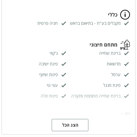
כללי
מקבלים בע"ח - בתיאום בראש
חניה פרטית
מתחם חיצוני
בריכת שחייה
ג'קוזי
מדשאות
פינת ישיבה
ערסל
פינות שיזוף
פינת מנגל
עצי נוי
בריכת שחייה מחוממת ומקורה
פינות זולה
מתחם פנימי
הצג הכל
מטבח מאובזר
סלון משותף
מסך טלויזיה LCD
פינת אוכל