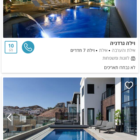
וילה גרדניה
10
אילת והערבה
אילת
וילה 7 חדרים
2
לזוגות ומשפחות
לא נבחרו תאריכים