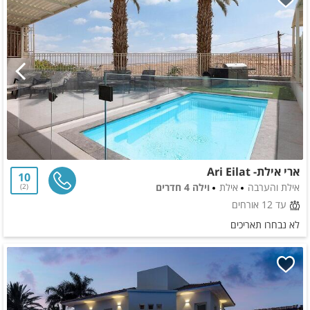
ארי אילת- Ari Eilat
10
אילת והערבה
אילת
וילה 4 חדרים
2
עד 12 אורחים
לא נבחרו תאריכים