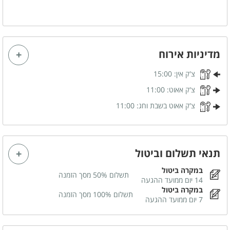
כיריים גז
מיקרוגל
תמי 4
תנור אפייה
מכונת אספרסו
כלי אוכל והגשה
מדיניות אירוח
קומקום חשמלי
צ'ק אין:
15:00
צ'ק אאוט:
11:00
משחקי שולחן
צ'ק אאוט בשבת וחג:
11:00
שולחן פינג פונג
נוף
תנאי תשלום וביטול
נוף גלילי משגע
במקרה ביטול
תשלום 50% מסך הזמנה
14 יום ממועד ההגעה
במקרה ביטול
תשלום 100% מסך הזמנה
חדרי הרחצה
7 יום ממועד ההגעה
מגבות רחצה
סבונים