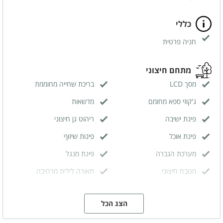
כללי
חניה פרטית
מתחם חיצוני
מסך LCD
בריכת שחייה מחוממת
ג'קוזי ספא מחומם
מדשאות
פינת ישיבה
ריהוט גן חיצוני
פינת אוכל
פינות שיזוף
מערכת הגברה
פינת מנגל
מטבח חיצוני
תאורה לילית מרהיבה
הצג הכל
מתחם פנימי
מטבח מאובזר
סלון משותף