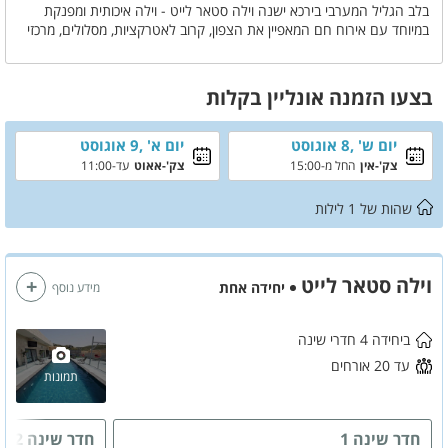
בלב הגליל המערבי בירכא ישנה וילה סטאר לייט - וילה איכותית ומפנקת
במיוחד עם אירוח חם המאפיין את הצפון, קרוב לאטרקציות, מסלולים, מרכזי
קניות ומגוון רב של מטבחים מקומיים.
בוילה תהנו מ4 חדרי שינה זוגיים עם חדר רחצה לכל חדר, חצר גדולה
ומרהיבה עם משחקים לילדים, בריכה בנויה וגדולה , ג'קוזי ספא, שולחנות
בצעו הזמנה אונליין בקלות
משחק, עמדת מנגל עם מטבח חיצוני ועוד שלל פינוקים, הנוף מדהים
והיחס.. פשוט לא תרצו לעזוב
זה הזמן לסגור את החופשה הבאה שלכם בוילה סטאר לייט ולהבטיח
יום ש' ,8 אוגוסט
יום א' ,9 אוגוסט
לעצמכם שלווה מדהימה
צק'-אין
החל מ-15:00
צק'-אאוט
עד-11:00
שהות של
1
לילות
וילה סטאר לייט
יחידה אחת
מידע נוסף
ביחידה 4 חדרי שינה
עד 20 אורחים
תמונות
חדר שינה 1
חדר שינה 2