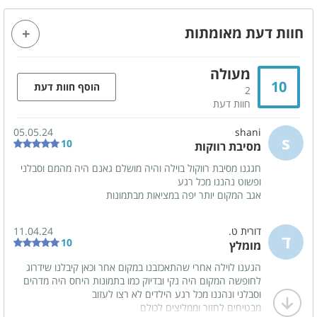
מזגן
מסך טלויזיה LCD
חוות דעת מאומתות
אינטרנט אלחוטי (WIFI)
מערכת ישיבה
מעולה
10
הוסף חוות דעת
2
קהל יעד
חוות דעת
מתאים לאירועים
משפחות
05.05.24
shani
s
זוגות
ימי כיף
10
מסיבת רווקות
ערבי גיבוש
ימי הולדת
חגגנו מסיבת רווקול בוילה והיה מושלם גאנם היה מהמם וסבלני
ופשוט נהננו מכל רגע
מסיבות
מסיבת רווקים
אגב המקום יותר יפה במציאות מבתמונות
מסיבת רווקות
הצעות נישואין
דורית ט.
11.04.24
ד
ציבור דתי
בר/ ת מצווה
10
מומלץ
קבוצות
הגענו לוילה אחרי שהתאכזבנו במקום אחר וכאן קיבלנו שידרוג
לחופשה המקום היה נקי ובדיוק כמו בתמונות היחס היה מדהים
וסבלני ונהננו מכל רגע הילדים לא רצו לעזוב
מבטיחים לחזור וממליצים לכולם
מטבח מאובזר