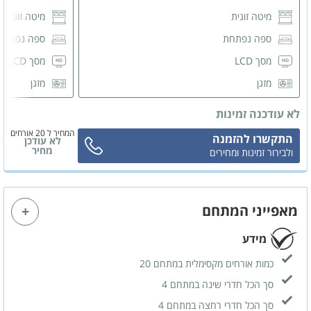
מיטה זוגית
מיטה זוגית
ספה נפתחת
ספה נפתח
מסך LCD
מסך LCD
מזגן
מזגן
ארונות לאחסון
ארונות לאחס
לא עודכנה זמינות
שידות לאחסון
שידות לאחס
המחיר ל 20 אורחים
התקשרו להזמנה
לא עודכן
קומודה
קומודה
מחיר
ולבירור זמינות ומחירים
חדר רחצה פרטי
חדר רחצה 
מאפייני המתחם
מידע
כמות אורחים מקסימלית במתחם 20
סך הכל חדרי שינה במתחם 4
סך הכל חדרי רחצה במתחם 4