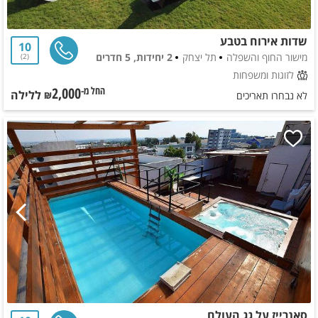
שדות אירוח בטבע
10
מישור החוף והשפלה
תל יצחק
2 יחידות, 5 חדרים
2
לזוגות ומשפחות
2,000
ללילה
החל מ-₪
לא נבחרו תאריכים
סאנרייז על גג העולם