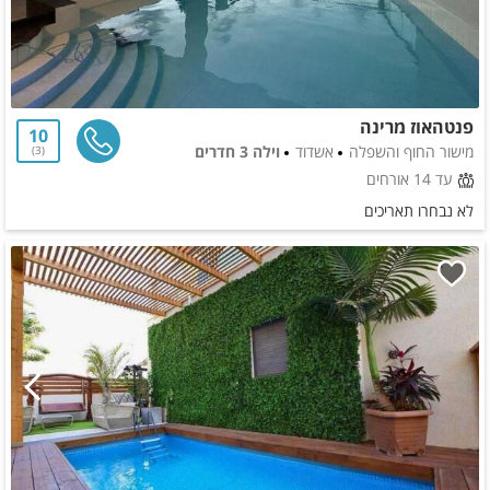
פנטהאוז מרינה
10
מישור החוף והשפלה
אשדוד
וילה 3 חדרים
3
עד 14 אורחים
לא נבחרו תאריכים