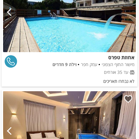
אחוזת טפרס
מישור החוף הצפוני
עמק חפר
וילה 9 חדרים
עד 35 אורחים
לא נבחרו תאריכים