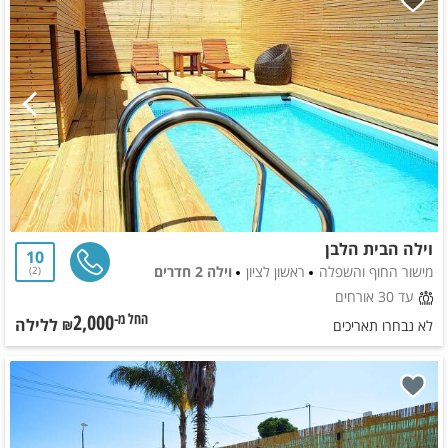
וילה הבית הלבן
10
מישור החוף והשפלה
ראשון לציון
וילה 2 חדרים
2
עד 30 אורחים
2,000
ללילה
החל מ-₪
לא נבחרו תאריכים