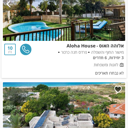
אלוהה האוס - Aloha House
10
מישור החוף והשפלה
פרדס חנה כרכור
1
3 יחידות, 6 חדרים
לזוגות ומשפחות
לא נבחרו תאריכים