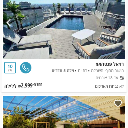
רויאל פנטהאוז
10
מישור החוף והשפלה
בת ים
וילה 5 חדרים
3
עד 18 אורחים
2,999
ללילה
החל מ-₪
לא נבחרו תאריכים