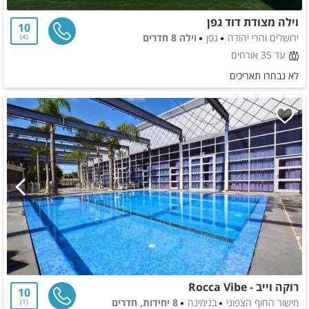
וילה מצודת דוד גפן
10
ירושלים והרי יהודה
גפן
וילה 8 חדרים
4
עד 35 אורחים
לא נבחרו תאריכים
רוקה וייב - Rocca Vibe
10
מישור החוף הצפוני
בנימינה
8 יחידות, חדרים
1