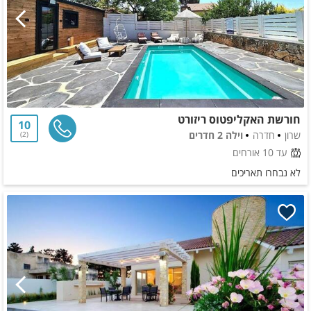
חורשת האקליפטוס ריזורט
10
שרון
חדרה
וילה 2 חדרים
2
עד 10 אורחים
לא נבחרו תאריכים