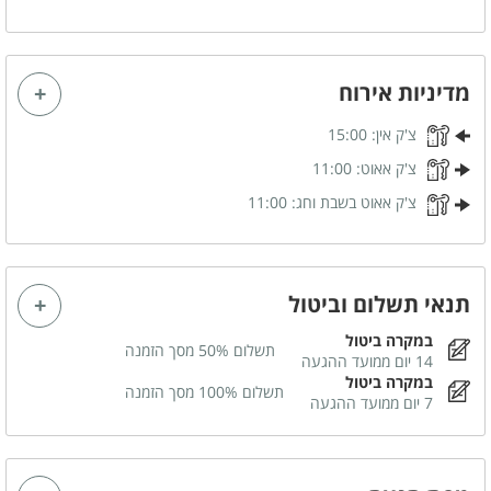
ימי הולדת
מסיבת רווקים
הצעות נישואין
מתאים לאירועים
מדיניות אירוח
משפחות
זוגות
צ'ק אין:
15:00
מסיבות
מסיבת רווקות
צ'ק אאוט:
11:00
בר/ ת מצווה
שבתות חתן
צ'ק אאוט בשבת וחג:
11:00
קבוצות
מטבח מאובזר
תנאי תשלום וביטול
תנור אפייה
מקרר
במקרה ביטול
תשלום 50% מסך הזמנה
קומקום חשמלי
כלי אוכל והגשה
14 יום ממועד ההגעה
במקרה ביטול
תשלום 100% מסך הזמנה
7 יום ממועד ההגעה
חדרי הרחצה
מקלחון