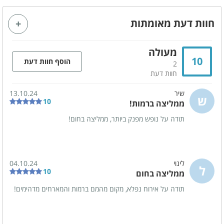
בר חיצוני
חוות דעת מאומתות
מתחם פנימי
אינטרנט אלחוטי (WIFI)
בר אלכוהול + כסאות בר
מעולה
10
הוסף חוות דעת
2
מטבח מאובזר
מזגן
חוות דעת
מקרן
מערכות תאורה
שיר
13.10.24
ש
10
מערכת ישיבה
ממליצה ברמות!
תודה על נופש מפנק ביותר, ממליצה בחום!
מפרט הצימר
מיטה זוגית
פינת ישיבה
לינוי
04.10.24
ל
מזגן
אינטרנט אלחוטי (WI-FI)
10
ממליצה בחום
תודה על אירוח נפלא, מקום מהמם ברמות והמארחים מדהימים!
קהל יעד
ימי כיף
ערבי גיבוש