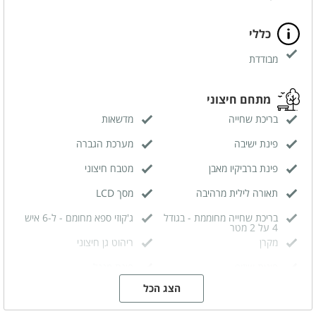
כללי
מבודדת
מתחם חיצוני
בריכת שחייה
מדשאות
פינת ישיבה
מערכת הגברה
פינת ברביקיו מאבן
מטבח חיצוני
תאורה לילית מרהיבה
מסך LCD
בריכת שחייה מחוממת - בגודל
ג'קוזי ספא מחומם - ל-6 איש
4 על 2 מטר
מקרן
ריהוט גן חיצוני
פינות שיזוף
פינת מנגל
הצג הכל
מקרר חיצוני
שירותים חיצוניים