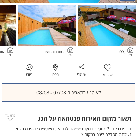
כללי
המתחם החיצוני
המת
9
20
29
שיתוף
מפה
ניווט
אהבתי
לא פנוי בתאריכים 07/08 - 08/08
קרא עוד
תאור מקום האירוח פנטהאוז על הגג
חוגגים בקרוב? מחפשים מקום שישלב לכם את האופציה למסיבה בלתי
נשכחת הכוללת לינה במקום ?