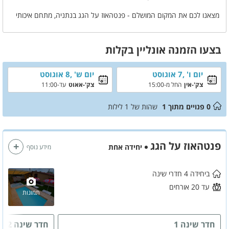
מצאנו לכם את המקום המושלם - פנטהאוז על הגג בנתניה, מתחם איכותי
לאירועים ונופש במרכז הארץ!
במתחם תוכלו להנות מבריכת שחיה מפנקת, ג'קוזי ספא שישדרג לכם את
בצעו הזמנה אונליין בקלות
החופשה, 4 חדרי שינה מרווחים
ואסתטיים, פינות ישיבה ועוד!
יום ו' ,7 אוגוסט
יום ש' ,8 אוגוסט
צק'-אין
החל מ-15:00
צק'-אאוט
עד-11:00
מחכים לארח אותכם בפנטהאוז על הגג!
0
פנויים מתוך
1
שהות של
1
לילות
פנטהאוז על הגג
יחידה אחת
מידע נוסף
ביחידה 4 חדרי שינה
עד 20 אורחים
תמונות
חדר שינה 1
חדר שינה 2