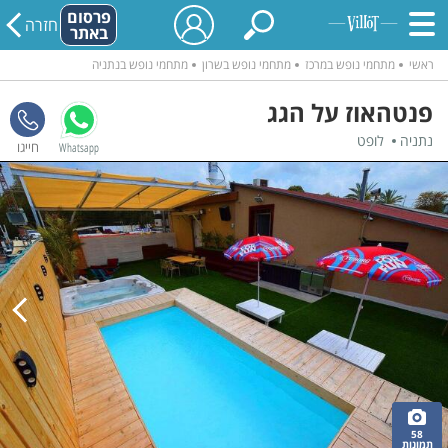
פרסום
חזרה
באתר
ראשי
מתחמי נופש במרכז
מתחמי נופש בשרון
מתחמי נופש בנתניה
פנטהאוז על הגג
נתניה
לופט
Whatsapp
58
תמונות