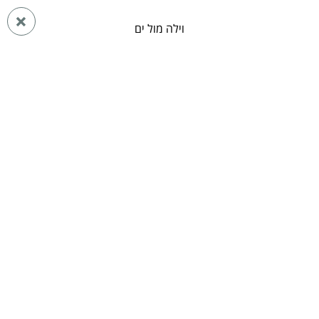
פרסום
חזרה
באתר
וילה מול ים
ראשי
מתחמי נופש בדרום
מתחמי נופש באילת והערבה
מתחמי נופש באילת
וילה מול ים אילת
אילת
וילה
Whatsapp
36
סרטון
תמונות
וידאו