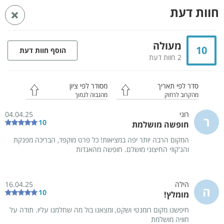
פרסום
חוות דעת
חזרה
באתר
ראשי
מתחמי נופש בצפון
מתחמי נופש בגליל מערבי
מתחמי נופש ביערה
מעולה
10
הוסף חוות דעת
מתחם בראשית בוטיק
2 חוות דעת
יערה
2 מערות
בקתת עץ
סדר לפי תאריך
מסודר לפי ציון
מהקרוב לרחוק
מהגבוה לנמוך
רוני
04.04.25
ר
10
חופשה מושלמת
המקום הרבה יותר יפה במציאות! כל פרט מוקפד, הבריכה מפנקת
והג'קוזי החיצוני מושלם. חופשה מהאגדות
הילה
16.04.25
ה
10
מומלץ!
חיפשנו מקום רומנטי ושקט, ומצאנו בול מה שחלמנו עליו. תודה על
75
חוויה מושלמת
תמונות