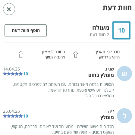
פרסום
חוות דעת
חזרה
באתר
ראשי
מתחמי נופש בצפון
מתחמי נופש בגליל עליון
מתחמי נופש בנוף כנרת
מעולה
10
הוסף חוות דעת
בל סוויטות יוקרה
2 חוות דעת
נוף כנרת
5 סוויטות
Whatsapp
סדר לפי תאריך
מסודר לפי ציון
מהקרוב לרחוק
מהגבוה לנמוך
שני ו.
14.04.25
ש
10
מומלץ בחום
הסוויטות ברמה מאוד גבוהה, עם תשומת לב לפרטים הקטנים.
קיבלנו יחס אישי ואכפתי מהרגע הראשון.
ממליצים מכל הלב
ליה
25.04.25
ל
10
מומלץ
הכל היה פשוט מושלם - מהעיצוב ועד לאירוח. הבריכה, הג'קוזי,
72
השקט מסביב – חוויה של פעם בחיים.
תמונות