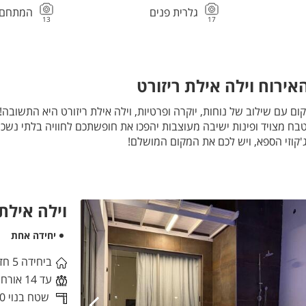
גלרית פנים
המתחם ה
13
17
ירוח וילה אילת ריזורט
טבח מצויד ופינות ישיבה מעוצבות יהפכו את חופשתכם לחוויה בלתי נשכח
'קוזי הספא, ויש לכם את המקום המושלם!
ספת תשלום- יחידת דיור נוספת
וילה אילת 
יחידה אחת
ביחידה 5 חדרי שינה
עד 14 אורחים
שטח בנוי 240 מ"ר,