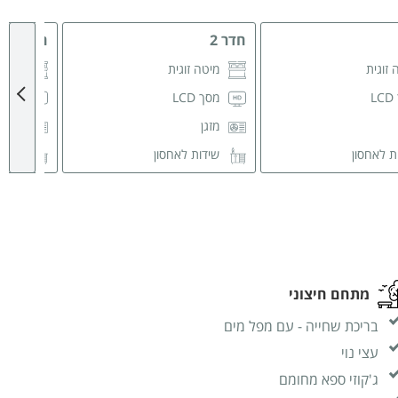
חדר 2
חדר 3
 זוגית
מיטה זוגית
מיטה
L
מסך LCD
מסך LCD
מזגן
מזגן
ת לאחסון
שידות לאחסון
שידו
רחצה פרטי
מתחם חיצוני
בריכת שחייה - עם מפל מים
עצי נוי
ג'קוזי ספא מחומם