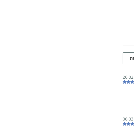
עת
26.02
06.03