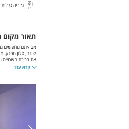
גלריה כללית
28
תאור מקום הא
שינה, סלון מפנק, מ
את בריכת השחייה וג
בתיאום מראש ובתו
קרא עוד
סלון עם ספה נפתחת
מיטה זוגית
חדר רחצה
מטבחון מאובזר